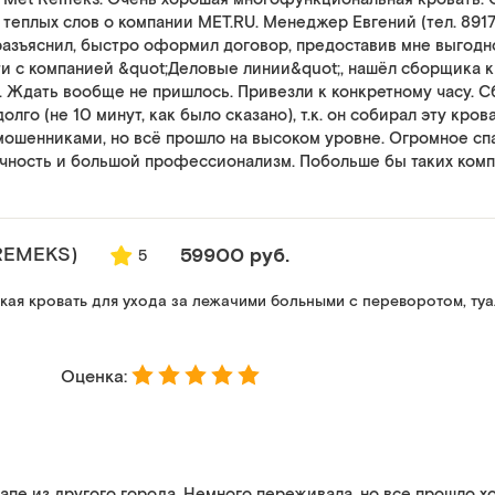
о теплых слов о компании MET.RU. Менеджер Евгений (тел. 89
разъяснил, быстро оформил договор, предоставив мне выгодн
ти с компанией &quot;Деловые линии&quot;, нашёл сборщика к
. Ждать вообще не пришлось. Привезли к конкретному часу. 
олго (не 10 минут, как было сказано), т.к. он собирал эту кров
мошенниками, но всё прошло на высоком уровне. Огромное с
чность и большой профессионализм. Побольше бы таких комп
REMEKS)
59900 руб.
5
ая кровать для ухода за лежачими больными с переворотом, ту
Оценка:
апе из другого города. Немного переживала, но все прошло х