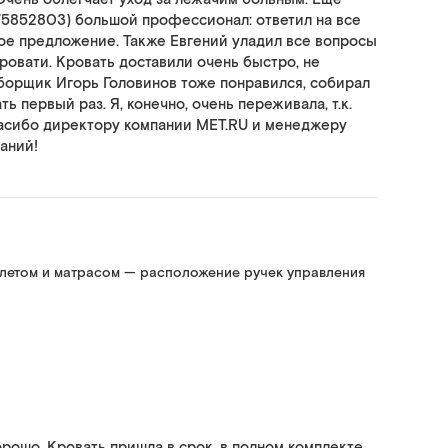
175852803) большой профессионал: ответил на все
ое предложение. Также Евгений уладил все вопросы
ровати. Кровать доставили очень быстро, не
Сборщик Игорь Головинов тоже понравился, собирал
ать первый раз. Я, конечно, очень переживала, т.к.
пасибо директору компании MET.RU и менеджеру
аний!
алетом и матрасом — расположение ручек управления
орошо. Кровать пришла в срок, в полном комплекте.