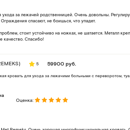
я ухода за лежачей родственницей. Очень довольны. Регулиру
 Ограждения спасают, не боишься, что упадет.
проблем, стоит устойчиво на ножках, не шатается. Металл кре
е качество. Спасибо!
REMEKS)
59900 руб.
5
ая кровать для ухода за лежачими больными с переворотом, ту
на
Оценка:
 Met Remeks. Очень хорошая многофункциональная кровать. 