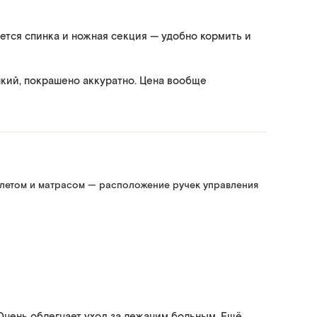
ется спинка и ножная секция — удобно кормить и
пкий, покрашено аккуратно. Цена вообще
алетом и матрасом — расположение ручек управления
Очень облегчает уход за лежачим больным. Ещё