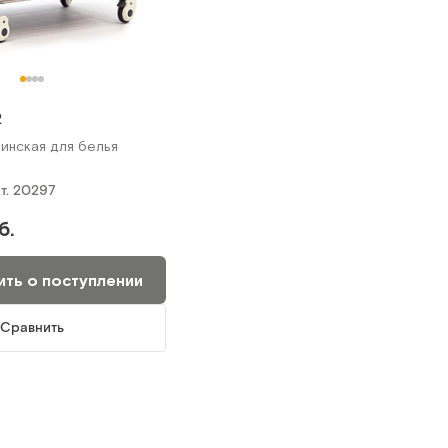
2
инская для белья
т.
20297
б.
ть о поступлении
Сравнить