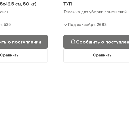
5х42.5 cм, 50 кг)
ТУП
ть о поступлении
Сообщить о поступле
сная
Тележка для уборки помещений
Сравнить
Сравнить
т.
535
Арт.
2693
Под заказ
ть о поступлении
Сообщить о поступле
Сравнить
Сравнить
-2М
МЕT-В18
орная
Большая тележка для перевозки
стерилизационных коробок из
нерж.стали (780х1250мм)
т.
5533
Арт.
3180
Под заказ
ть о поступлении
Сообщить о поступле