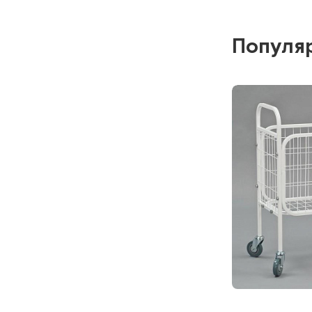
Ар
Под заказ
Популя
Сообщи
МЕТ-B28
Манипуляционн
нержавеющей 
Ар
Под заказ