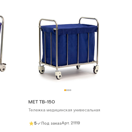
МЕТ ТВ-150
Тележка медицинская унивесальная
Арт.
21119
5
Под заказ