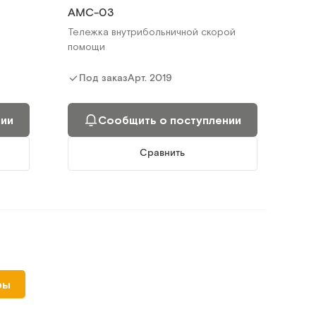
AMC-03
Тележка внутрибольничной скорой
помощи
Арт.
2019
Под заказ
нии
Сообщить о поступлении
Сравнить
ТП-СК1
ры
ик)
Тележка медицинская для перевозки
стерилизационных коробок