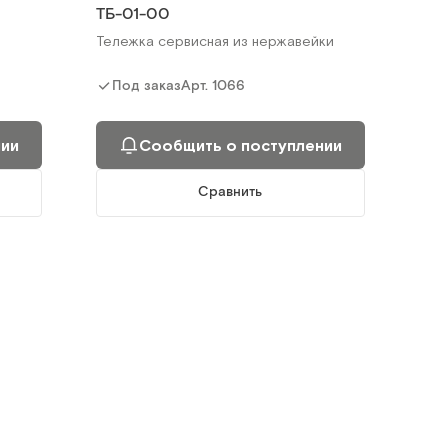
ТБ-01-00
нии
Сообщить о поступлении
Тележка сервисная из нержавейки
Сравнить
Арт.
1066
Под заказ
П
нии
Сообщить о поступлении
Сравнить
XBUS3-2133N
Тележка вспомогательная с 3-мя
полками, Нерж.
Арт.
5140
Под заказ
нии
Сообщить о поступлении