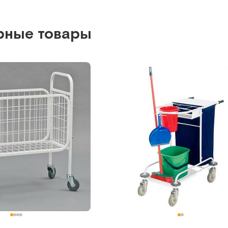
т.
532
Арт.
529
Под заказ
рные товары
ть о поступлении
Сообщить о поступле
Сравнить
Сравнить
СИ 2-01 (ХН)
ый стол из
Стол-тележка из нержавеющей с
стали
для хозяйственных нужд
т.
2024
Арт.
2299
Под заказ