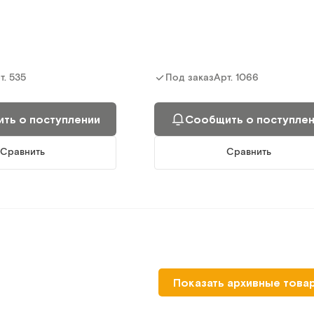
т.
535
Арт.
1066
Под заказ
ть о поступлении
Сообщить о поступле
Сравнить
Сравнить
ТБ.01.00
Показать архивные това
инская сервисная
Тележка сервисная (полки-пласт