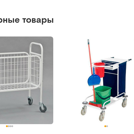
т.
532
Арт.
529
Под заказ
рные товары
ть о поступлении
Сообщить о поступле
Сравнить
Сравнить
СИ 2-01 (ХН)
ый стол из
Стол-тележка из нержавеющей с
стали
для хозяйственных нужд
т.
2024
Арт.
2299
Под заказ