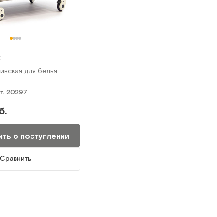
2
инская для белья
т.
20297
б.
ть о поступлении
Сравнить