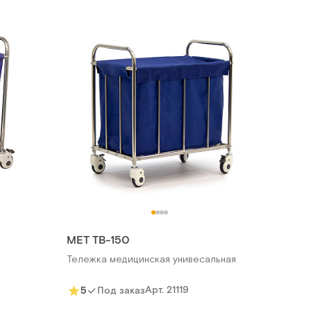
МЕТ ТВ-150
Тележка медицинская унивесальная
Арт.
21119
5
Под заказ