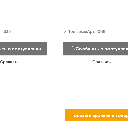
т.
535
Арт.
1066
Под заказ
ть о поступлении
Сообщить о поступле
Сравнить
Сравнить
ТБ.01.00
Показать архивные това
инская сервисная
Тележка сервисная (полки-пласт