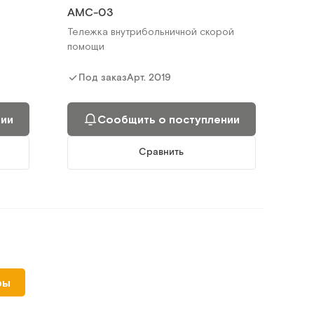
AMC-03
Тележка внутрибольничной скорой
помощи
Арт.
2019
Под заказ
нии
Сообщить о поступлении
Сравнить
ТП-СК1
ры
ик)
Тележка медицинская для перевозки
стерилизационных коробок