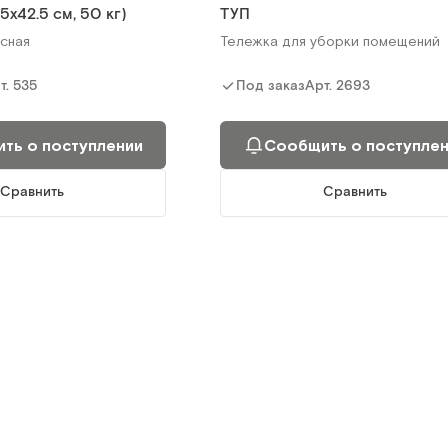
5х42.5 cм, 50 кг)
ТУП
ть о поступлении
Сообщить о поступле
сная
Тележка для уборки помещений
Сравнить
Сравнить
т.
535
Арт.
2693
Под заказ
ть о поступлении
Сообщить о поступле
Сравнить
Сравнить
-2М
МЕT-В18
орная
Большая тележка для перевозки
стерилизационных коробок из
нерж.стали (780х1250мм)
т.
5533
Арт.
3180
Под заказ
ть о поступлении
Сообщить о поступле