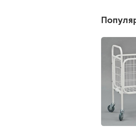
Ар
Под заказ
Популя
Сообщи
МЕТ-B28
Манипуляционн
нержавеющей 
Ар
Под заказ