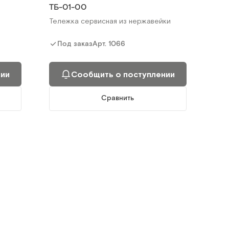
ТБ-01-00
нии
Сообщить о поступлении
Тележка сервисная из нержавейки
Сравнить
Арт.
1066
Под заказ
П
нии
Сообщить о поступлении
Сравнить
XBUS3-2133N
Тележка вспомогательная с 3-мя
полками, Нерж.
Арт.
5140
Под заказ
нии
Сообщить о поступлении