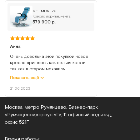
MET MDK-120
Кресло лор-пациента
579 900 р.
Анна
Очень довольна этой покупкой новое
кресло пришлось как нельзя кстати
так как в старом механизм
откидывания полетел полностью без
Показать ещё
возможности восстановления. Это
кресло и более современное и
21.06.2023
удобное в управлении. А самое
главное что в нем удобно подходить к
пациенту с любой стороны чтобы
Москва, метро Румянцево, Бизнес‑парк
производить нужные манипуляции.
«Румянцево»,
корпус «Г», 11 офисный подъезд,
Регулировка очень плавная без
офис 521Г
рывков и вообще наклон настраивать
легко. Кроме того оно хорошо моется
а это тоже важный момент. Во время
Время работы: