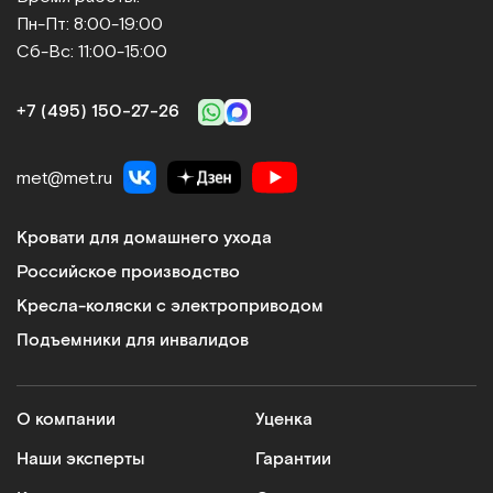
процедур бывает и проливается на
Пн-Пт: 8:00-19:00
него разные растворы. Дети
Сб-Вс: 11:00-15:00
например не всегда могут сдержать
рвотные позывы. Но любые
загрязнения отмываются хорошо и
+7 (495) 150‑27‑26
кресло как новое.
met@met.ru
Кровати для домашнего ухода
Российское производство
Кресла-коляски с электроприводом
Подъемники для инвалидов
О компании
Уценка
Наши эксперты
Гарантии