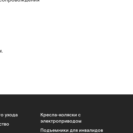
м.
го ухода
Кресла-коляски с
электроприводом
ство
Подъемники для инвалидов