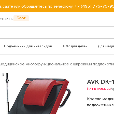
на сайте или обращайтесь по телефону:
+7 (495) 775-75-9
Блог
онтакты
Подъемники для инвалидов
ТСР для детей
Для мед
медицинское многофункциональное с широкими подлокотн
AVK DK-1
Нет в наличии
А
Кресло медиц
подлокотника