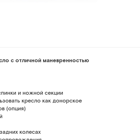
ло с отличной маневренностью
пинки и ножной секции
ьзовать кресло как донорское
в (опция)
й
задних колесах
 сопровождения