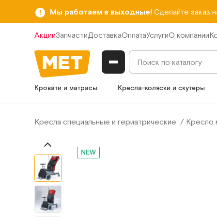
Мы работаем в выходные!
Сделайте заказ 
Акции
Запчасти
Доставка
Оплата
Услуги
О компании
К
Кровати и матрасы
Кресла-коляски и скутеры
Кресла специальные и гериатрические
Кресло 
NEW