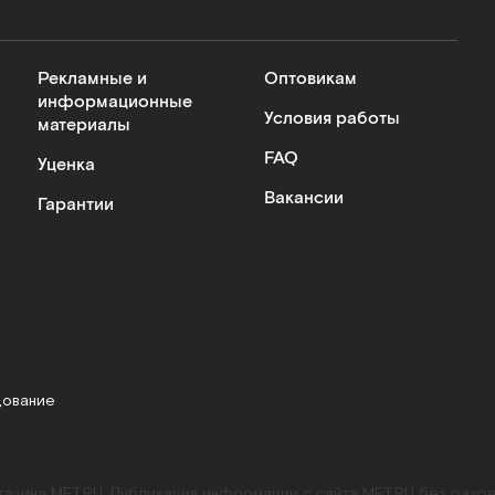
Рекламные и
Оптовикам
информационные
Условия работы
материалы
FAQ
Уценка
Вакансии
Гарантии
дование
агазина MET.RU. Публикация информации с сайта MET.RU без раз