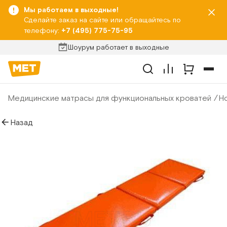
Мы работаем в выходные!
Сделайте заказ на сайте или обращайтесь по
телефону:
+7 (495) 775-75-95
Шоурум работает в выходные
Медицинские матрасы для функциональных кроватей
Н
Назад