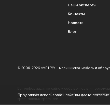
Наши эксперты
Контакты
Новости
Блог
© 2009-2026 «МЕТ.РУ» – медицинская мебель и обору
Вся информация на сайте – собственность интернет-м
размещенные на сайте
www.met.ru
, носят информацион
Продолжая использовать сайт, вы даете согласие
предъявления претензий.