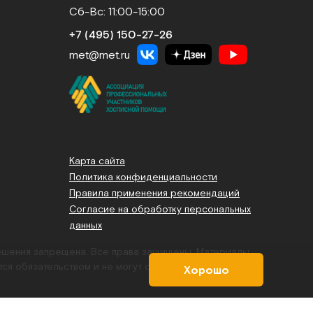
Сб-Вс: 11:00-15:00
+7 (495) 150‑27‑26
met@met.ru
Карта сайта
Политика конфиденциальности
Правила применения рекомендаций
Согласие на обработку персональных
данных
решения запрещена. Все права защищены.
Материалы,
тся обязательством и не могут служить основанием для
Хорошо