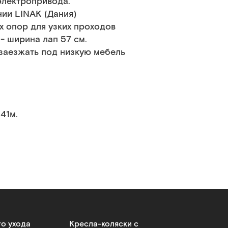
электропривода.
ии LINAK (Дания)
 опор для узких проходов
- ширина лап 57 см.
заезжать под низкую мебель
.41м.
го ухода
Кресла-коляски с