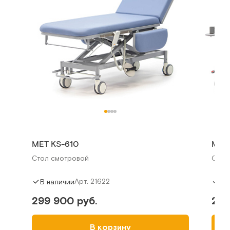
МЕТ KS-610
МЕТ
Стол смотровой
Стол
Арт.
21622
В наличии
В 
299 900 руб.
209
В корзину