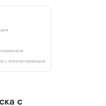
одом
роприводом
ла с электроприводом
ска с