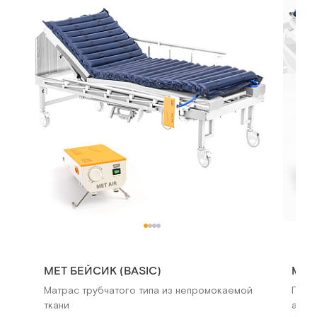
MET БЕЙСИК (BASIC)
MET 
Матрас трубчатого типа из непромокаемой
Прот
ткани
алюм