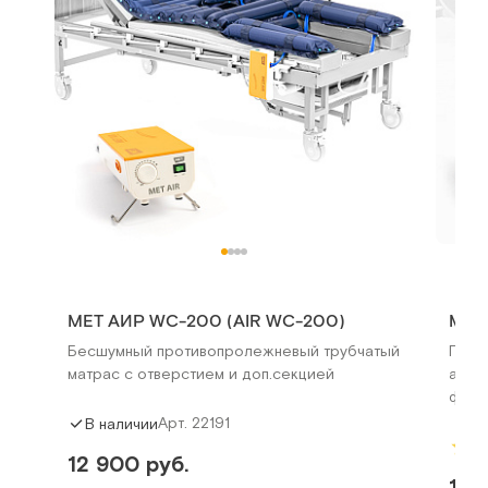
MET АИР WC-200 (AIR WC-200)
MET 
Бесшумный противопролежневый трубчатый
Прот
матрас с отверстием и доп.секцией
алюм
функ
Арт.
22191
В наличии
5
12 900 руб.
16 