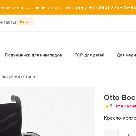
на сайте или обращайтесь по телефону:
+7 (495) 775-75-9
Блог
онтакты
Подъемники для инвалидов
ТСР для детей
Для мед
 активного типа
Otto Boc
5
Нет в нали
Кресло-коляск