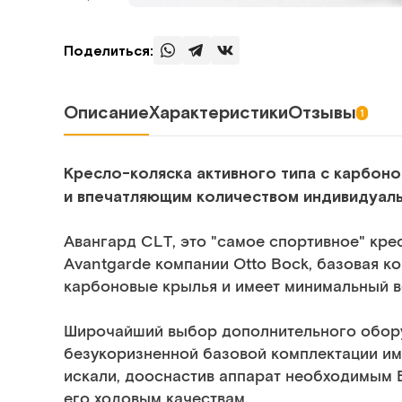
Поделиться:
Описание
Характеристики
Отзывы
1
Кресло-коляска активного типа с карбоно
и впечатляющим количеством индивидуал
Авангард CLT, это "самое спортивное" кре
Avantgarde компании Otto Bock, базовая к
карбоновые крылья и имеет минимальный вес
Широчайший выбор дополнительного обору
безукоризненной базовой комплектации им
искали, дооснастив аппарат необходимым 
его ходовым качествам.