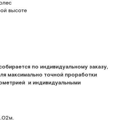
олес
ной высоте
собирается по индивидуальному заказу,
для максимально точной проработки
геометрией и индивидуальными
1.02м.