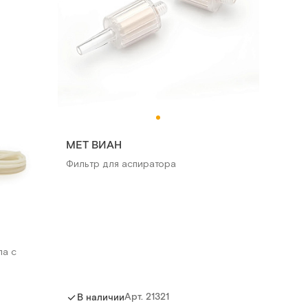
МЕТ ВИАН
Фильтр для аспиратора
па с
Арт.
21321
В наличии