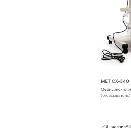
MET OX-340
Медицинский х
(отсасыватель)
Ар
В наличии