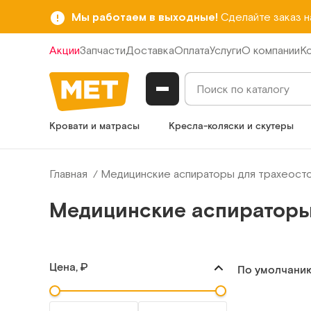
Мы работаем в выходные!
Сделайте заказ 
Акции
Запчасти
Доставка
Оплата
Услуги
О компании
К
Кровати и матрасы
Кресла-коляски и скутеры
Главная
Медицинские аспираторы для трахеост
Медицинские аспираторы
Цена, ₽
По умолчани