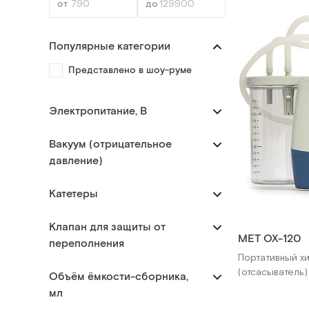
Популярные категории
Представлено в шоу-руме
Электропитание, В
Вакуум (отрицательное
давление)
Катетеры
Клапан для защиты от
MET OX-120
переполнения
Портативный х
(отсасыватель)
Объём ёмкости-сборника,
мл