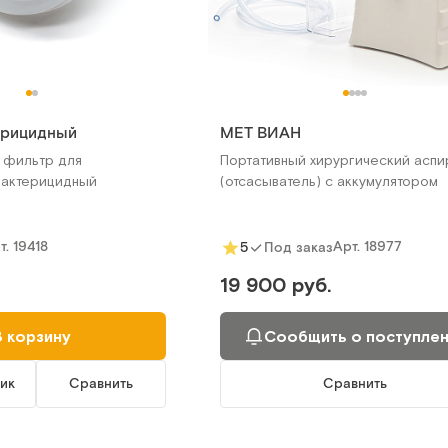
ерицидный
MET ВИАН
 фильтр для
Портативный хирургический аспи
бактерицидный
(отсасыватель) с аккумулятором
т.
19418
Арт.
18977
5
Под заказ
19 900 руб.
В корзину
Сообщить о поступле
лик
Сравнить
Сравнить