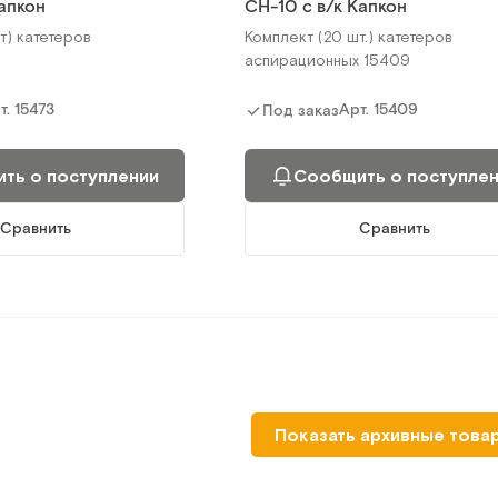
Капкон
СН-10 с в/к Капкон
т) катетеров
Комплект (20 шт.) катетеров
аспирационных 15409
т.
15473
Арт.
15409
Под заказ
ть о поступлении
Сообщить о поступле
Сравнить
Сравнить
Показать архивные това