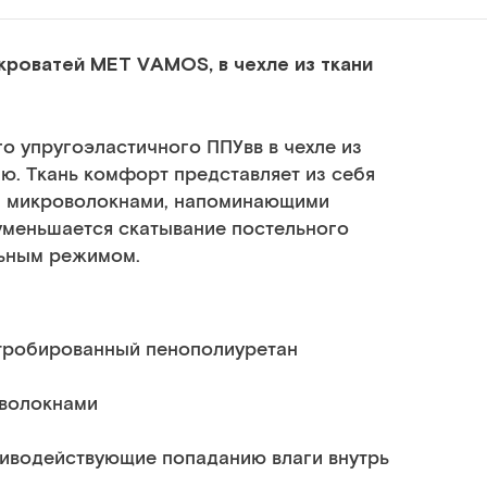
кроватей MET VAMOS, в чехле из ткани
о упругоэластичного ППУвв в чехле из
ю. Ткань комфорт представляет из себя
и микроволокнами, напоминающими
 уменьшается скатывание постельного
льным режимом.
тробированный пенополиуретан
оволокнами
тиводействующие попаданию влаги внутрь