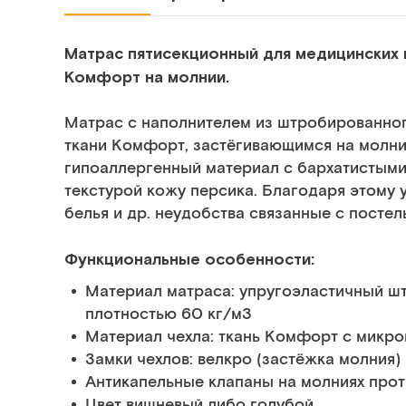
Матрас пятисекционный для медицинских 
Комфорт на молнии.
Матрас с наполнителем из штробированног
ткани Комфорт, застёгивающимся на молни
гипоаллергенный материал с бархатистым
текстурой кожу персика. Благодаря этому
белья и др. неудобства связанные с посте
Функциональные особенности:
Материал матраса: упругоэластичный ш
плотностью 60 кг/м3
Материал чехла: ткань Комфорт с микр
Замки чехлов: велкро (застёжка молния)
Антикапельные клапаны на молниях про
Цвет вишневый либо голубой