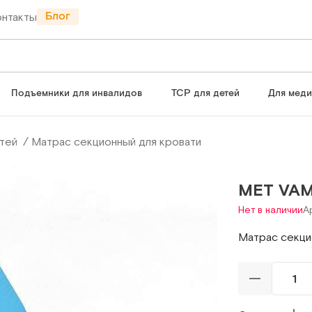
Блог
онтакты
Подъемники для инвалидов
ТСР для детей
Для мед
тей
Матрас секционный для кровати
MET VA
Нет в наличии
А
Матрас секци