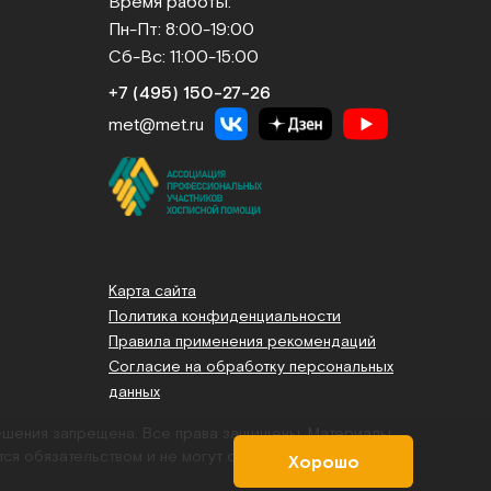
Время работы:
Пн-Пт: 8:00-19:00
Сб-Вс: 11:00-15:00
+7 (495) 150‑27‑26
met@met.ru
Карта сайта
Политика конфиденциальности
Правила применения рекомендаций
Согласие на обработку персональных
данных
решения запрещена. Все права защищены.
Материалы,
тся обязательством и не могут служить основанием для
Хорошо