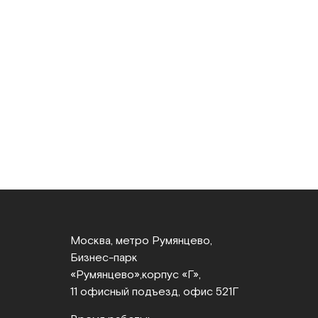
Москва, метро Румянцево,
Бизнес‑парк
«Румянцево»,
корпус «Г»,
11 офисный подъезд, офис 521Г