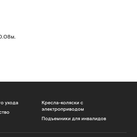
0.08м.
го ухода
Кресла-коляски с
электроприводом
ство
Подъемники для инвалидов