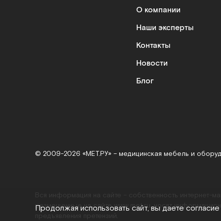
О компании
Наши эксперты
Контакты
Новости
Блог
© 2009-2026 «МЕТ.РУ» – медицинская мебель и обору
Вся информация на сайте – собственность интернет-м
размещенные на сайте
www.met.ru
, носят информацион
Продолжая использовать сайт, вы даете согласие
предъявления претензий.