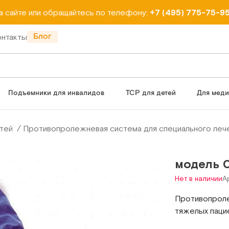
на сайте или обращайтесь по телефону:
+7 (495) 775-75-9
Блог
онтакты
Подъемники для инвалидов
ТСР для детей
Для мед
тей
Противопролежневая система для специального леч
модель 
Нет в наличии
А
Противопроле
тяжелых паци