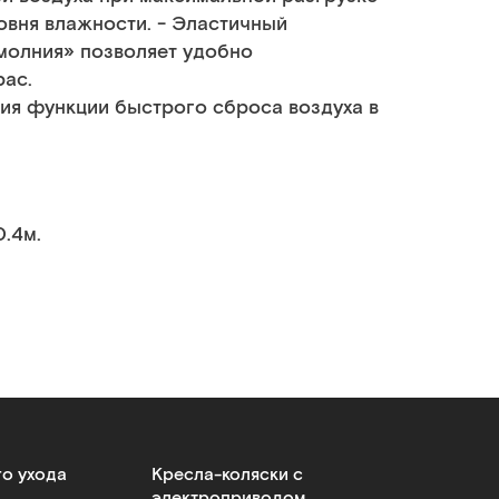
овня влажности. - Эластичный
молния» позволяет удобно
рас.
ия функции быстрого сброса воздуха в
0.4м.
го ухода
Кресла-коляски с
электроприводом