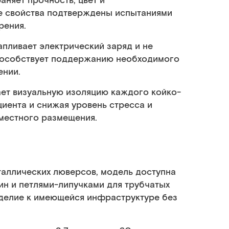
няет прочность, цвет и
е свойства подтверждены испытаниями
рения.
апливает электрический заряд и не
способствует поддержанию необходимого
ении.
ет визуальную изоляцию каждого койко-
циента и снижая уровень стресса и
местного размещения.
аллических люверсов, модель доступна
ин и петлями-липучками для трубчатых
зделие к имеющейся инфраструктуре без