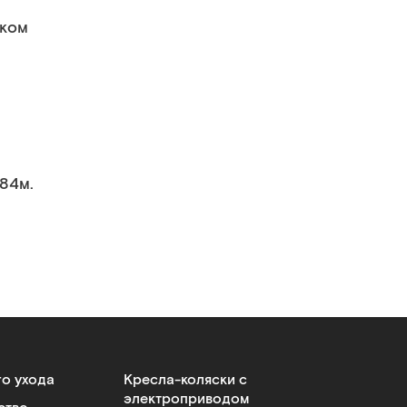
иком
.84м.
го ухода
Кресла-коляски с
электроприводом