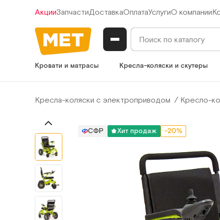
Акции
Запчасти
Доставка
Оплата
Услуги
О компании
К
Кровати и матрасы
Кресла-коляски и скутеры
Кресла-коляски с электроприводом
Кресло-ко
СФР
Хит продаж
-20%