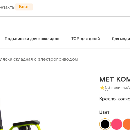
Блог
онтакты
Подъемники для инвалидов
ТСР для детей
Для мед
ляска складная с электроприводом
MET КОМ
5
В наличии
А
Кресло-коляс
Цвет