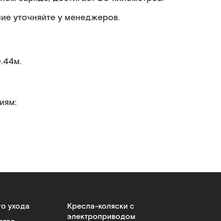
ие уточняйте у менеджеров.
0.44м.
иям:
го ухода
Кресла-коляски с
электроприводом