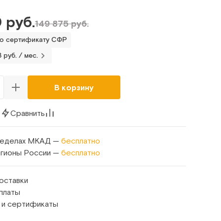
 руб.
149 875 руб.
по сертификату СФР
 руб. / мес.
В корзину
к
Сравнить
ределах МКАД —
бесплатно
егионы России —
бесплатно
оставки
платы
 и сертификаты