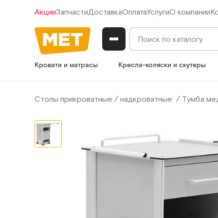
Акции
Запчасти
Доставка
Оплата
Услуги
О компании
К
Кровати и матрасы
Кресла-коляски и скутеры
Столы прикроватные / надкроватные
Тумба ме