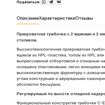
Поделиться:
Описание
Характеристики
Отзывы
Прикроватная тумбочка с 2 ящиками и 2 
столиком.
Высокотехнологичная прикроватная тумбо
ящиков из HPL-пластика, топом из HPL ил
выпрессованой отбортовкой и откидным н
оснащена пластиковыми, легко моющими к
высококачественную фурнитуру с доводчи
углам конструкции и двухрядными самоор
абсолютно бесшумно.
Регулируемый по высоте откидной надкро
Функциональный конструктив тумбочки C-E