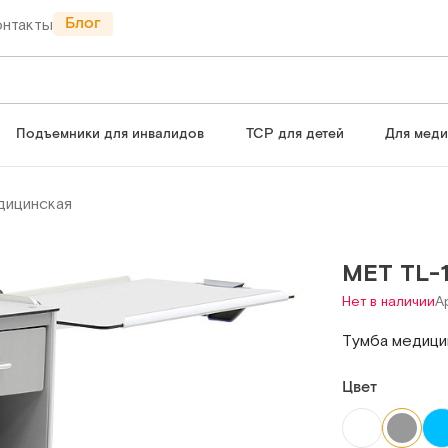
Блог
онтакты
Подъемники для инвалидов
ТСР для детей
Для мед
дицинская
МЕТ TL-
Нет в наличии
А
Тумба медици
Цвет