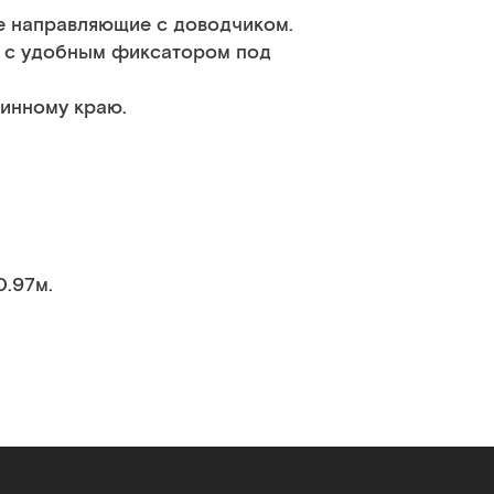
е направляющие с доводчиком.
а с удобным фиксатором под
линному краю.
0.97м.