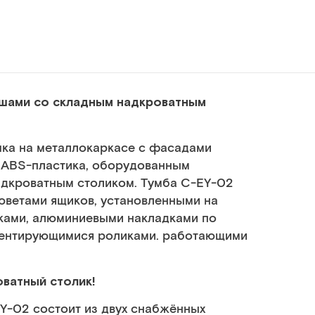
нишами со складным надкроватным
чка на металлокаркасе с фасадами
и АВS-пластика, оборудованным
адкроватным столиком. Тумба C-EY-02
юветами ящиков, установленными на
ками, алюминиевыми накладками по
иентирующимися роликами. работающими
ватный столик!
Y-02 состоит из двух снабжённых