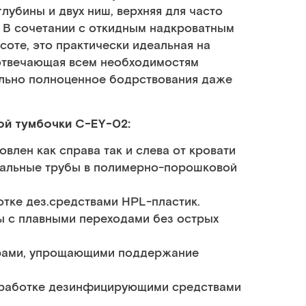
убины и двух ниш, верхняя для часто
. В сочетании с откидным надкроватным
оте, это практически идеальная на
 отвечающая всем необходимостям
льно полноценное бодрствования даже
ой тумбочки C-EY-02:
овлен как справа так и слева от кровати
тальные трубы в полимерно-порошковой
тке дез.средствами HPL-пластик.
ы с плавными переходами без острых
рами, упрощающими поддержание
обработке дезинфицирующими средствами