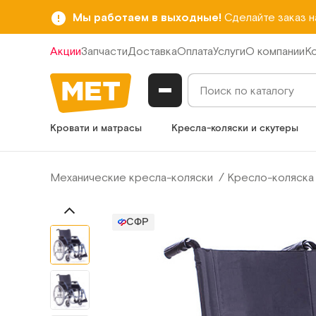
Мы работаем в выходные!
Сделайте заказ 
Акции
Запчасти
Доставка
Оплата
Услуги
О компании
К
Кровати и матрасы
Кресла-коляски и скутеры
Механические кресла-коляски
Кресло-коляска 
СФР