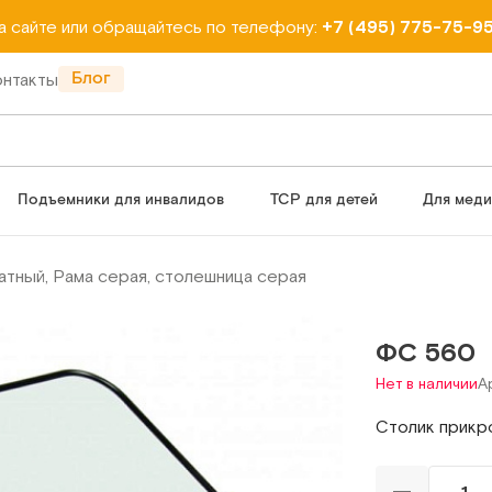
на сайте или обращайтесь по телефону:
+7 (495) 775-75-9
Блог
онтакты
Подъемники для инвалидов
ТСР для детей
Для мед
атный, Рама серая, столешница серая
ФС 560
Нет в наличии
А
Столик прикр