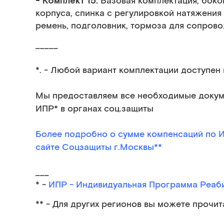
- Комплект 15:
Базовая комплектация, боко
корпуса, спинка с регулировкой натяжения
ремень, подголовник, тормоза для сопров
_____
*. - Любой вариант комплектации доступен 
Мы предоставляем все необходимые докум
ИПР* в органах соц.защиты
Более подробно о сумме компенсаций по И
сайте Соцзащиты г.Москвы
**
___
* -
ИПР - Индивидуальная Программа Реаб
** -
Для других регионов вы можете прочи