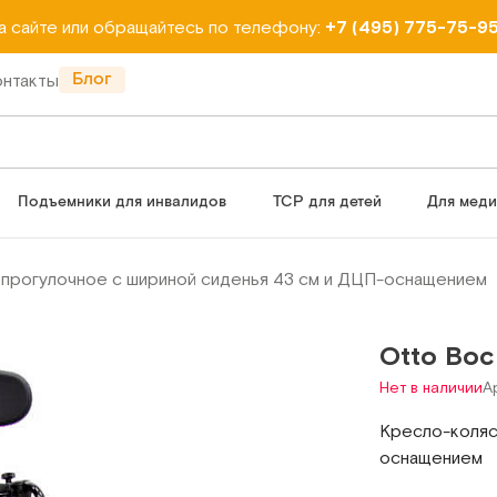
на сайте или обращайтесь по телефону:
+7 (495) 775-75-9
Блог
онтакты
Подъемники для инвалидов
ТСР для детей
Для мед
 прогулочное с шириной сиденья 43 см и ДЦП-оснащением
Otto Bo
Нет в наличии
А
Кресло-коляс
оснащением