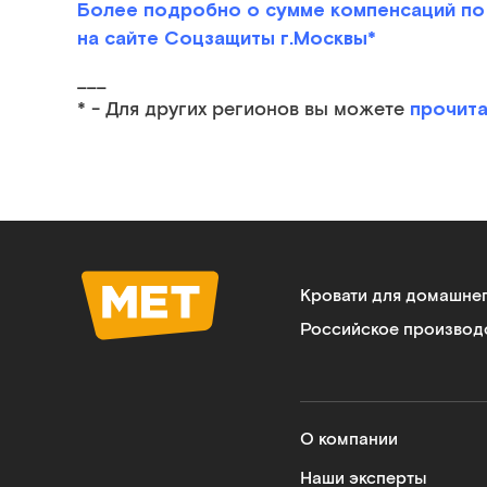
Более подробно о сумме компенсаций по 
на сайте Соцзащиты г.Москвы*
___
прочита
* - Для других регионов вы можете
Кровати для домашне
Российское производ
О компании
Наши эксперты