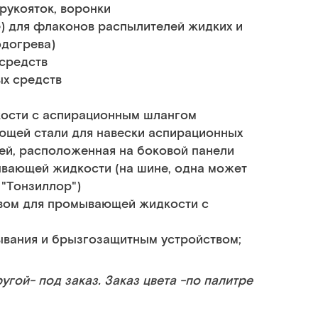
рукояток, воронки
е) для флаконов распылителей жидких и
одогрева)
 средств
ых средств
ости с аспирационным шлангом
ющей стали для навески аспирационных
ей, расположенная на боковой панели
вающей жидкости (на шине, одна может
 "Тонзиллор")
евом для промывающей жидкости с
ывания и брызгозащитным устройством;
гой- под заказ. Заказ цвета -по палитре