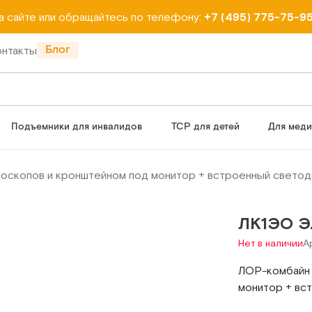
на сайте или обращайтесь по телефону:
+7 (495) 775-75-9
Блог
онтакты
Подъемники для инвалидов
ТСР для детей
Для мед
доскопов и кронштейном под монитор + встроенный светод
ЛК1ЭО Э
Нет в наличии
А
ЛОР-комбайн 
монитор + вс