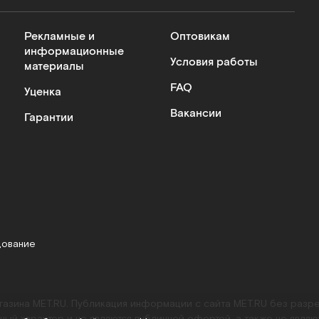
Рекламные и
Оптовикам
информационные
Условия работы
материалы
FAQ
Уценка
Вакансии
Гарантии
дование
агазина MET.RU. Публикация информации с сайта MET.RU без раз
ный характер и не являются публичной офертой, а также не являю