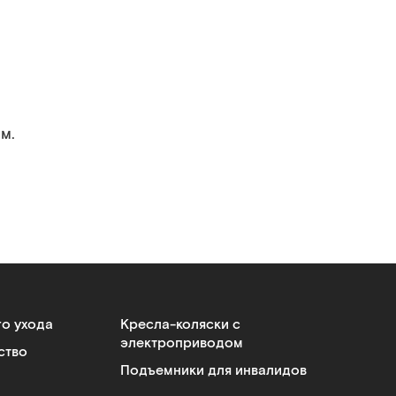
м.
го ухода
Кресла-коляски с
электроприводом
ство
Подъемники для инвалидов