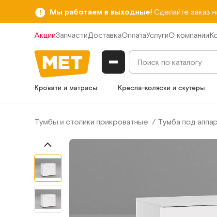
Мы работаем в выходные!
Сделайте заказ 
Акции
Запчасти
Доставка
Оплата
Услуги
О компании
К
Кровати и матрасы
Кресла-коляски и скутеры
Тумбы и столики прикроватные
Тумба под аппар