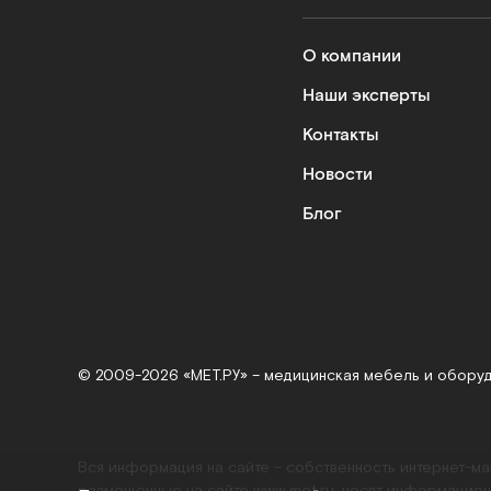
О компании
Наши эксперты
Контакты
Новости
Блог
© 2009-2026 «МЕТ.РУ» – медицинская мебель и обору
Вся информация на сайте – собственность интернет-м
размещенные на сайте
www.met.ru
, носят информацион