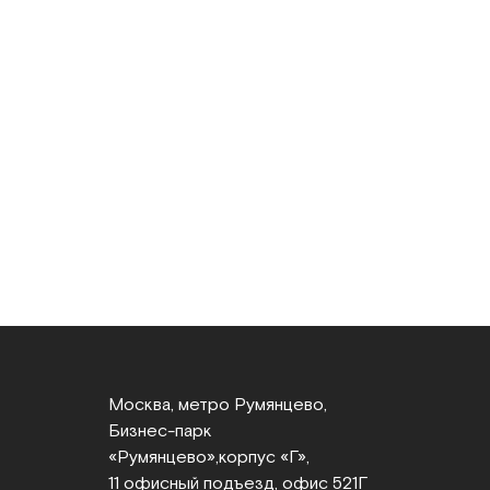
Москва, метро Румянцево,
Бизнес‑парк
«Румянцево»,
корпус «Г»,
11 офисный подъезд, офис 521Г