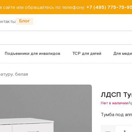
на сайте или обращайтесь по телефону:
+7 (495) 775-75-9
Блог
онтакты
Подъемники для инвалидов
ТСР для детей
Для мед
атуру, белая
ЛДСП Ту
Нет в наличии
А
Тумба под апп