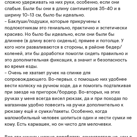
сложно удерживать на них руки, особенно, если они
слабые. Были бы они в длину сантиметров 35-40 и в
ширину 10-13 см, было бы идеально.
- Баклуши/подушки, которые прикручены к
подлокотникам это гениально, практично и эстетически
красиво. Но было бы идеально, если они были бы
длиннее (в длину всего сиденья), прямее и потолще. У
кого ноги разваливаются в стороны, в районе бедер/
коленей, эти бы доработки помогли сидеть правильно и
это дополнительная фиксация, а значит и безопасность
во время езды.
- Очень не хватает ручек на спинке для
сопровождающего. Во-первых. с помощью них удобнее
вести коляску на ручном ходе, да и помогать подталкивая
при заезде на пригорок/бордюр. Во-вторых, на этих
ручках у меня всегда висел рюкзак, да и при походах по
магазинам удобно повесить на ручки дополнительно к
рюкзаку ещё и сумки/пакеты. Особенно, когда
маломобильный человек шопиться один и нести сумки не
кому. Есть кармашек, но он чисто для мелочевки.