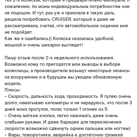
тех 2-х колясках, которые я предварительно выбирала. К
сожалению, по моим индивидуальным потребностям они
не подошли. И тут, раз уж я приехала в такую даль,
решила попробовать CRUISER, который я даже не
рассматривала, считая, что автомобильное сидение мне
не подойдет.
Как же я ошибалась)) Коляска оказалась удобной,
мощной и очень шикарно выглядит!
Пишу отзыв после 2-х недельного использования.
Возможно кому то пригодятся мои выводы в выборе
колесницы, а производители возьмут некоторые нюансы
на вооружение и в будущем мы увидим обновленную
модель.
Плюсы:
- Скорость, дальность хода, проходимость. Я гуляю очень
долго, наматываю километры и не нарадуюсь, что после 3
дней моих прогулок, погас только 1 огонек из 5.
- Очень мягкие кнопки, легко нажимать даже очень
слабыми руками. И даже барашек для переключения
скорости возможно сдвинуть одним пальцем или ногтем)
- Фары, поворотники, аварийка и достаточно громкий