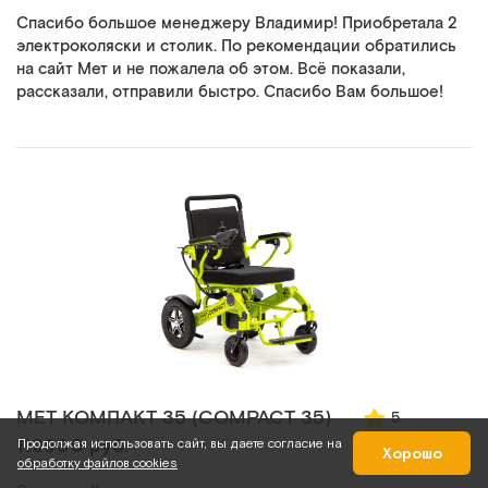
Спасибо большое менеджеру Владимир! Приобретала 2
электроколяски и столик. По рекомендации обратились
на сайт Мет и не пожалела об этом. Всё показали,
рассказали, отправили быстро. Спасибо Вам большое!
MET КОМПАКТ 35 (COMPACT 35)
5
119900 руб.
Продолжая использовать сайт, вы даете согласие на
Хорошо
обработку файлов cookies