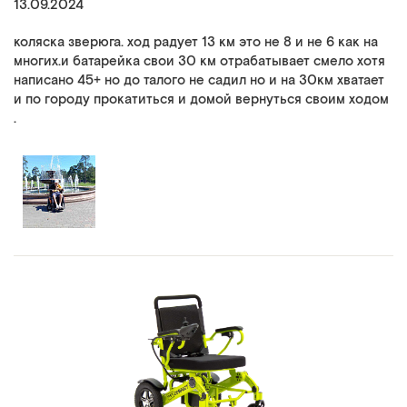
13.09.2024
коляска зверюга. ход радует 13 км это не 8 и не 6 как на
многих.и батарейка свои 30 км отрабатывает смело хотя
написано 45+ но до талого не садил но и на 30км хватает
и по городу прокатиться и домой вернуться своим ходом
.