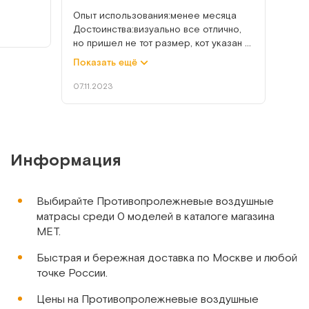
Опыт использования:менее месяца
Арт.
11040
Под заказ
Достоинства:визуально все отлично,
но пришел не тот размер, кот указан
Сообщить о поступлении
Недостатки:Пришел матрас
Показать ещё
неправильного размера, теперь нужно
возвращать
07.11.2023
Сравнить
Информация
Primo
Выбирайте Противопролежневые воздушные
Матрас противопролежневый с системой низкого
матрасы среди 0 моделей в каталоге магазина
давления
МЕТ.
Арт.
2374
Под заказ
Быстрая и бережная доставка по Москве и любой
точке России.
Сообщить о поступлении
Цены на Противопролежневые воздушные