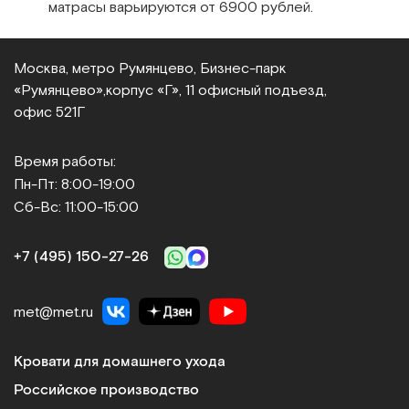
матрасы варьируются от 6900 рублей.
Сравнить
Москва, метро Румянцево, Бизнес‑парк
«Румянцево»,
корпус «Г», 11 офисный подъезд,
офис 521Г
АРМЕД
Время работы:
Матрас противопролежневый трубчатый
Пн-Пт: 8:00-19:00
Арт.
2053
Под заказ
Сб-Вс: 11:00-15:00
+7 (495) 150‑27‑26
Сообщить о поступлении
Сравнить
met@met.ru
Кровати для домашнего ухода
Российское производство
-10%