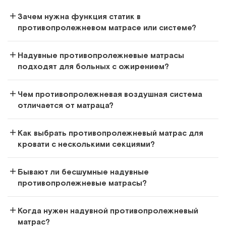
Зачем нужна функция статик в
противопролежневом матрасе или системе?
Надувные противопролежневые матрасы
подходят для больных с ожирением?
Чем противопролежневая воздушная система
Barry Mezzo Basic
отличается от матраца?
Противопролежневый матрас с трубчатой структурой и
перфорацией
Как выбрать противопролежневый матрас для
кровати с несколькими секциями?
Арт.
11783
Под заказ
Бывают ли бесшумные надувные
Сообщить о поступлении
противопролежневые матрасы?
Сравнить
Когда нужен надувной противопролежневый
матрас?