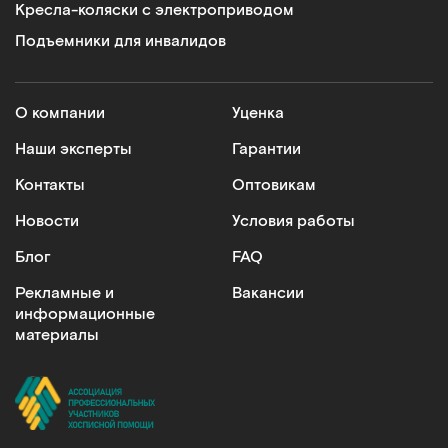
Кресла-коляски с электроприводом
MET BASIC-200
Подъемники для инвалидов
Бесшумный противопролежневый трубчатый матрас с
отверстием и доп.секцией
Арт.
9822
Под заказ
О компании
Уценка
Наши эксперты
Гарантии
Сообщить о поступлении
Контакты
Оптовикам
Сравнить
Новости
Условия работы
Блог
FAQ
Рекламные и
Вакансии
информационные
-10%
материалы
MET BASIC-100
Бесшумный противопролежневый трубчатый матрас с
отверстием для туалета
Арт.
9658
Под заказ