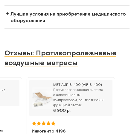
Лучшие условия на приобретение медицинского
оборудования
Противопролежневый матрас ячеистый со статичным
режимом
Арт.
3881
Под заказ
Отзывы: Противопролежневые
воздушные матрасы
Сообщить о поступлении
Сравнить
MET АИР Б-400 (AIR B-400)
Противопролежневая система
 из
с алюминиевым
компрессором, вентиляцией и
функцией статик
6 900 р.
Barry Serio
Противопролежневый матрас ячеистый с перфорацией
из
Инкогнито 4196