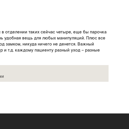
с в отделении таких сейчас четыре, еще бы парочка
нь удобная вещь для любых манипуляций. Плюс все
д замком, никуда ничего не денется. Важный
р и т.д. каждому пациенту разный уход – разные
ми