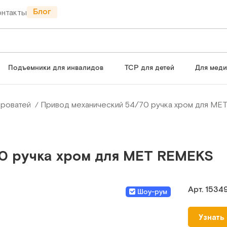
Блог
онтакты
Подъемники для инвалидов
ТСР для детей
Для мед
кроватей
Привод механический 54/70 ручка хром для M
0 ручка хром для MET REMEKS
Арт.
1534
Шоу-рум
Узнать