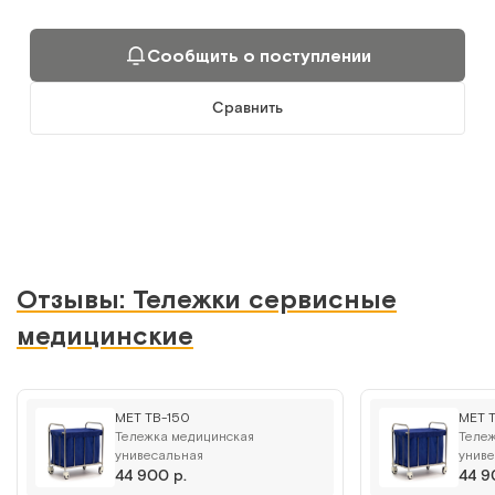
Сообщить о поступлении
Сравнить
Отзывы: Тележки сервисные
медицинские
МЕТ ТВ-150
МЕТ 
Тележка медицинская
Теле
унивесальная
унив
44 900 р.
44 9