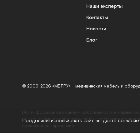
Наши эксперты
Контакты
Новости
Блог
© 2009-2026 «МЕТ.РУ» – медицинская мебель и обору
Вся информация на сайте – собственность интернет-м
размещенные на сайте
www.met.ru
, носят информацион
Продолжая использовать сайт, вы даете согласие
предъявления претензий.