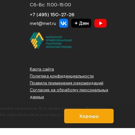
Сб-Вс: 11:00-15:00
+7 (495) 150‑27‑26
met@met.ru
Карта сайта
Политика конфиденциальности
Правила применения рекомендаций
Согласие на обработку персональных
данных
решения запрещена. Все права защищены.
Материалы,
тся обязательством и не могут служить основанием для
Хорошо