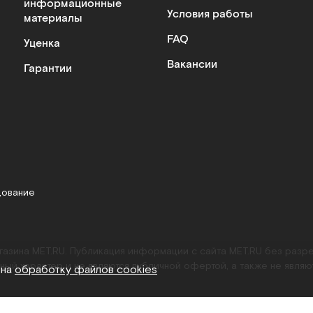
информационные
Условия работы
материалы
FAQ
Уценка
Вакансии
Гарантии
дование
агазина MET.RU. Публикация информации с сайта MET.RU без раз
ный характер и не являются публичной офертой, а также не являю
 на
обработку файлов cookies