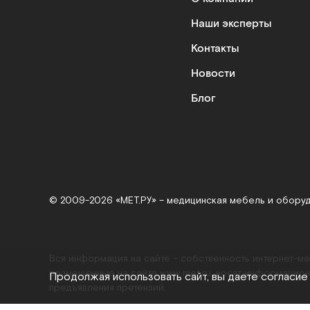
Наши эксперты
Контакты
Новости
Блог
© 2009-2026 «МЕТ.РУ» – медицинская мебель и обору
Вся информация на сайте – собственность интернет-м
размещенные на сайте
www.met.ru
, носят информацион
Продолжая использовать сайт, вы даете согласие
предъявления претензий.