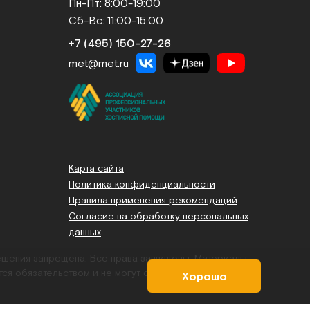
Пн-Пт: 8:00-19:00
Сб-Вс: 11:00-15:00
+7 (495) 150‑27‑26
met@met.ru
Карта сайта
Политика конфиденциальности
Правила применения рекомендаций
Согласие на обработку персональных
данных
решения запрещена. Все права защищены.
Материалы,
тся обязательством и не могут служить основанием для
Хорошо