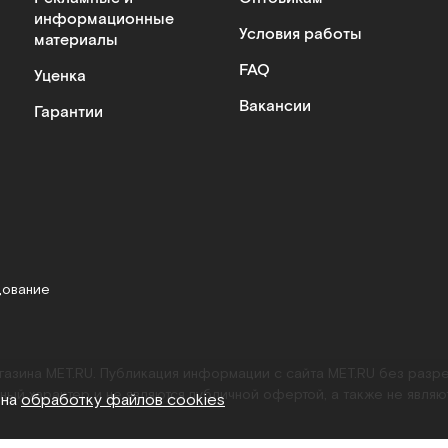
информационные
Условия работы
материалы
FAQ
Уценка
Вакансии
Гарантии
дование
агазина MET.RU. Публикация информации с сайта MET.RU без раз
ный характер и не являются публичной офертой, а также не являю
 на
обработку файлов cookies