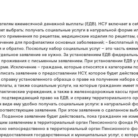
ателям ежемесячной денежной выплаты (ЕДВ). НСУ включает в с
т выбрать: получать социальные услуги в натуральной форме ил
го применения по рецептам, медицинские изделия по рецептам,
 лечение для профилактики основных заболеваний; - Бесплатный
 и обратно. Поскольку набор социальных услуг – это часть еже
тдельное заявление не нужно. За установлением ЕДВ федеральны
проживания с письменным заявлением. При установлении ЕДВ у 
рме. Исключение – граждане, которые относятся к категориям п
писать заявление о предоставлении НСУ, которое будет действов
правку установленного образца о праве на получение набора со
латы, а также социальные услуги, на которые гражданин имеет пр
лактические учреждения, а также в железнодорожные кассы пр
нт, подтверждающий право на ЕДВ, и справку территориального 
 виде ему удобно получать социальные услуги: в натуральной фо
тветствующее заявление. При этом заявление о сделанном выбо
оданное заявление будет действовать, пока гражданин не измен
ющим заявлением в территориальный орган Пенсионного фонда Ро
ожно непосредственно в территориальный орган Пенсионного фо
редоставления государственных и муниципальных услуг, с кот