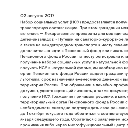
02 августа 2017
Набор социальных услуг (НСУ) предоставляется получ
транспортную составляющие. При этом гражданин може
включает: — Лекарственные препараты для медицинско
детей-инвалидов; - Путевки на санаторно-курортное
а также на междугородном транспорте к месту лечения
дополнительно идти в Пенсионный фонд или писать о
Пенсионного фонда России по месту регистрации или 
получение набора социальных услуг в натуральной фо
получать НСУ в натуральной форме, им необходимо на
орган Пенсионного фонда России выдает гражданину с
льготника, срок назначения ежемесячной денежной вып
территории России. При обращении в лечебно-профи
документ, удостоверяющий личность, а также докуме
получение НСУ. Гражданин принимает решение, в каком
территориальный орган Пенсионного фонда России соо
необходимости ежегодно подтверждать свое решение. П
до 1 октября текущего года обратиться с соответству
января следующего года. Обратиться с заявлением м
проживания либо через многофункциональный центр п