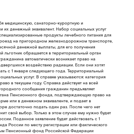
ебя медицинскую, санаторно-курортную и
и их денежный эквивалент. Набор социальных услуг
 специализированные продукты лечебного питания для
 проезд на пригородном железнодорожном транспорте,
месячной денежной выплаты, для его получения
й льготник обращается в территориальный орган
гражданина автоматически возникает право на
одвергшихся воздействию радиации. Если они хотят
ать с 1 января следующего года. Территориальный
циальных услуг. В справке указываются: категория
аво в текущем году. Справка действует на всей
игородного сообщения гражданин предъявляет
органа Пенсионного фонда, подтверждающую право на
рме или в денежном эквиваленте, и подает в
ре достаточно подать один раз. После чего нет
ит свой выбор. Только в этом случае ему нужно будет
ссии. Поданное заявление будет действовать с 1
нда России по месту регистрации или фактического
орым Пенсионный фонд Российской Федерации