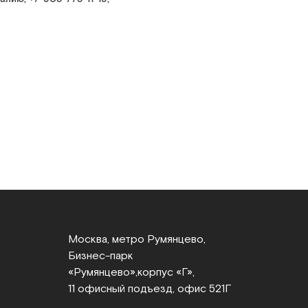
Москва, метро Румянцево,
Бизнес‑парк
«Румянцево»,
корпус «Г»,
11 офисный подъезд, офис 521Г