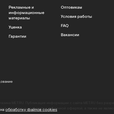
Рекламные и
Оптовикам
информационные
Условия работы
материалы
FAQ
Уценка
Вакансии
Гарантии
дование
агазина MET.RU. Публикация информации с сайта MET.RU без раз
ный характер и не являются публичной офертой, а также не являю
 на
обработку файлов cookies