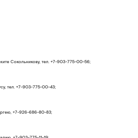
ките Сокольникову, тел. +7-903-775-00-56;
у, тел. +7-903-775-00-43;
ргею, +7-926-686-80-83;
лию, +7-903-775-11-19;