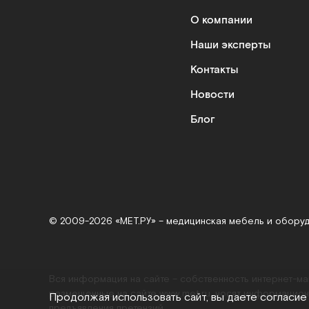
О компании
Наши эксперты
Контакты
Новости
Блог
© 2009-2026 «МЕТ.РУ» – медицинская мебель и обору
Вся информация на сайте – собственность интернет-м
размещенные на сайте
www.met.ru
, носят информацион
Продолжая использовать сайт, вы даете согласие
предъявления претензий.