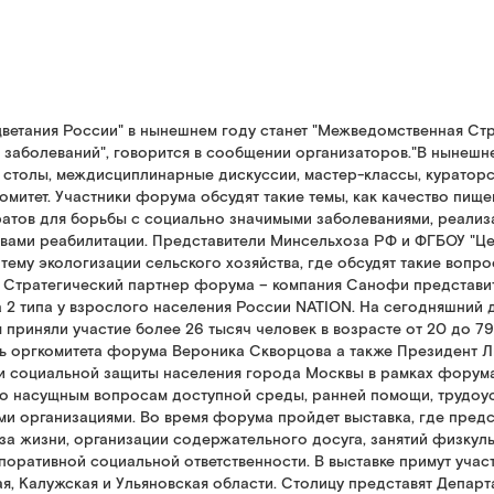
цветания России" в нынешнем году станет "Межведомственная С
заболеваний", говорится в сообщении организаторов."В нынешнем
 столы, междисциплинарные дискуссии, мастер-классы, кураторс
комитет. Участники форума обсудят такие темы, как качество пи
ратов для борьбы с социально значимыми заболеваниями, реали
вами реабилитации. Представители Минсельхоза РФ и ФГБОУ "Це
ему экологизации сельского хозяйства, где обсудят такие вопро
е. Стратегический партнер форума – компания Санофи представ
 2 типа у взрослого населения России NATION. На сегодняшний
м приняли участие более 26 тысяч человек в возрасте от 20 до 7
ь оргкомитета форума Вероника Скворцова а также Президент Ли
 и социальной защиты населения города Москвы в рамках форум
о насущным вопросам доступной среды, ранней помощи, трудоуст
и организациями. Во время форума пройдет выставка, где предс
за жизни, организации содержательного досуга, занятий физку
оративной социальной ответственности. В выставке примут участ
я, Калужская и Ульяновская области. Столицу представят Депар