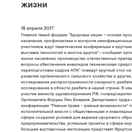
жизни
18 апреля 2017
Главной темой форума "Здоровье нации – основа про
населения, профилактики и контроля неинфекционных 
участников ждут тематические конференции и круглые
выставки технологий и многое другое",- сообщает орг
жизни населения, производство отечественных препа
вопросы обеспечения инвалидов техническими средст
переподготовки кадров АПК" поведут круглый стол на т
развитие органического сельского хозяйства и други
исследования распространенности сахарного диабета
исследование в области диабета в нашей стране. В не
участие министр здравоохранения РФ, сопредседател
Оргкомитета Форума Лео Бокерия. Департамент труда
конференцию "Равные права – равные возможности" п
исполнительной власти с общественными и инвалидным
сфере создания условий для ведения здорового обра
предпринимательства, успешные проекты в сфере корп
большие выставочные экспозиции представят Иркутска