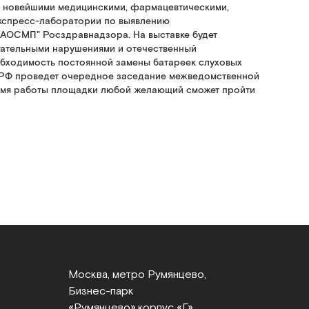
 с новейшими медицинскими, фармацевтическими,
экспресс-лаборатории по выявлению
АОСМП" Росздравнадзора. На выставке будет
гательными нарушениями и отечественный
обходимость постоянной замены батареек слуховых
и РФ проведет очередное заседание межведомственной
ремя работы площадки любой желающий сможет пройти
Москва, метро Румянцево,
Бизнес‑парк
«Румянцево»,
корпус «Г»,