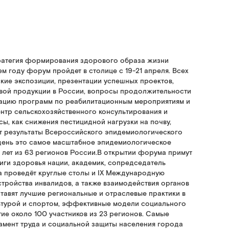
тратегия формирования здорового образа жизни
 году форум пройдет в столице с 19-21 апреля. Всех
кие экспозиции, презентации успешных проектов,
щевой продукции в России, вопросы продолжительности
зацию программ по реабилитационным мероприятиям и
нтр сельскохозяйственного консультирования и
сы, как снижения пестицидной нагрузки на почву,
ит результаты Всероссийского эпидемиологического
 день это самое масштабное эпидемиологическое
9 лет из 63 регионов России.В открытии форума примут
ги здоровья нации, академик, сопредседатель
а проведёт круглые столы и IX Международную
ройства инвалидов, а также взаимодействия органов
тавят лучшие региональные и отраслевые практики в
льтурой и спортом, эффективные модели социального
ие около 100 участников из 23 регионов. Самые
тамент труда и социальной защиты населения города