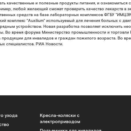
ть качественные и полезные продукты питания, и ознакомиться
имер, любой желающий сможет проверить качество лекарств в 
венных средств на базе лабораторных комплексов ФГБУ "ИМЦЭУ
й комплекс "Auxilium" используемый для лечения больных с дви
рядным устройством. Новая разработка позволяет исключить не
емы. Во время форума Министерство промышленности и торговл
 продукции для инвалидов и граждан пожилого возраста. Во в
ых специалистов. РИА Новости.
го ухода
Кресла-коляски с
электроприводом
ство
Подъемники для инвалидов