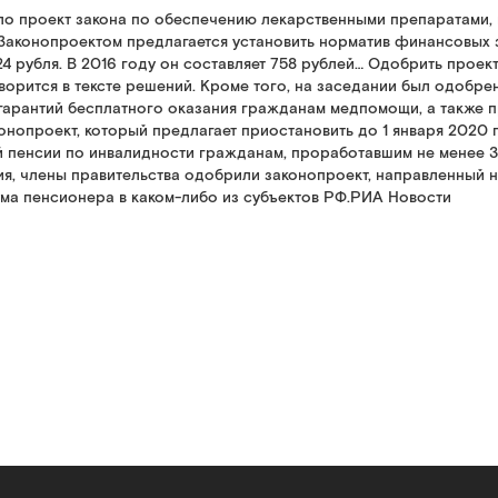
ло проект закона по обеспечению лекарственными препаратами,
 "Законопроектом предлагается установить норматив финансовых
24 рубля. В 2016 году он составляет 758 рублей… Одобрить проек
ворится в тексте решений. Кроме того, на заседании был одобр
гарантий бесплатного оказания гражданам медпомощи, а также 
конопроект, который предлагает приостановить до 1 января 202
й пенсии по инвалидности гражданам, проработавшим не менее 30
ия, члены правительства одобрили законопроект, направленный
ма пенсионера в каком-либо из субъектов РФ.РИА Новости