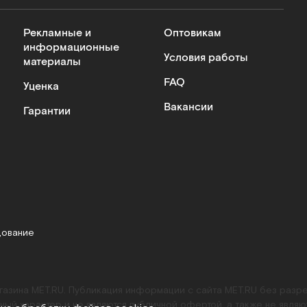
Рекламные и
Оптовикам
информационные
Условия работы
материалы
FAQ
Уценка
Вакансии
Гарантии
дование
агазина MET.RU. Публикация информации с сайта MET.RU без раз
ный характер и не являются публичной офертой, а также не являю