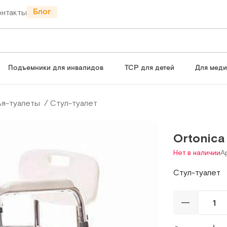
Блог
онтакты
Подъемники для инвалидов
ТСР для детей
Для мед
ья-туалеты
Cтул-туалет
Ortonica
Нет в наличии
А
Cтул-туалет