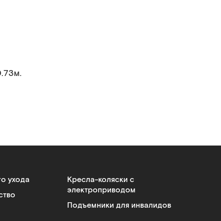
0.73м.
го ухода
Кресла-коляски с
электроприводом
ство
Подъемники для инвалидов