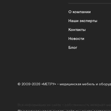
О компании
Наши эксперты
Контакты
Новости
Блог
© 2009-2026 «МЕТ.РУ» – медицинская мебель и обору
Вся информация на сайте – собственность интернет-м
размещенные на сайте
www.met.ru
, носят информацион