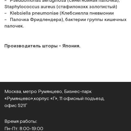
- Pseudomonas aeruginosa (синегнойная палочка),
Staphylococcus aureus (стафилококк золотистый)
- Klebsiella pneumoniae (Клебсиелла пневмонии
- Палочка Фридлендера), бактерии группы кишечных
палочек.
Производитель шторы - Япония.
Москва, метро Румянцево, Бизнес‑парк
«Румянцево»,
корпус «Г», 11 офисный подъезд,
офис 521Г
Время работы:
Пн-Пт: 8:00-19:00