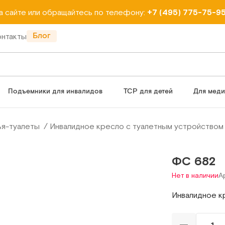
на сайте или обращайтесь по телефону:
+7 (495) 775-75-9
Блог
онтакты
Подъемники для инвалидов
ТСР для детей
Для мед
ья-туалеты
Инвалидное кресло с туалетным устройством
ФС 682
Нет в наличии
А
Инвалидное к