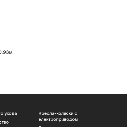
0.93м.
го ухода
Кресла-коляски с
электроприводом
ство