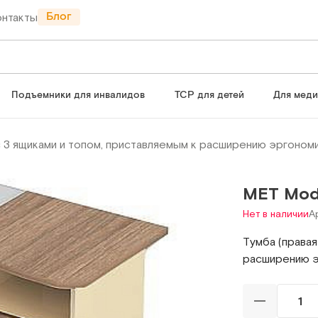
Блог
онтакты
Подъемники для инвалидов
ТСР для детей
Для мед
с 3 ящиками и топом, приставляемым к расширению эргоном
МЕТ Mod
Нет в наличии
А
Тумба (правая
расширению э