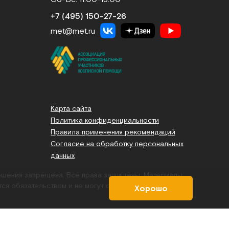
+7 (495) 150‑27‑26
met@met.ru
Карта сайта
Политика конфиденциальности
Правила применения рекомендаций
Согласие на обработку персональных
данных
решения запрещена. Все права защищены.
Материалы,
тся обязательством и не могут служить основанием для
Хорошо