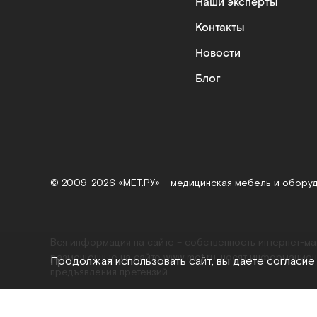
Наши эксперты
Контакты
Новости
Блог
© 2009-2026 «МЕТ.РУ» – медицинская мебель и обору
Вся информация на сайте – собственность интернет-м
размещенные на сайте
www.met.ru
, носят информацион
Продолжая использовать сайт, вы даете согласие
предъявления претензий.