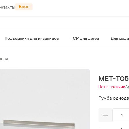
Блог
онтакты
Подъемники для инвалидов
ТСР для детей
Для мед
рная
МЕТ-T05
Нет в наличии
А
Тумба однодв