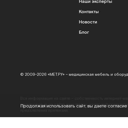
Наши эксперты
Контакты
Новости
Блог
© 2009-2026 «МЕТ.РУ» – медицинская мебель и обору
Вся информация на сайте – собственность интернет-м
размещенные на сайте
www.met.ru
, носят информацион
Продолжая использовать сайт, вы даете согласие
предъявления претензий.