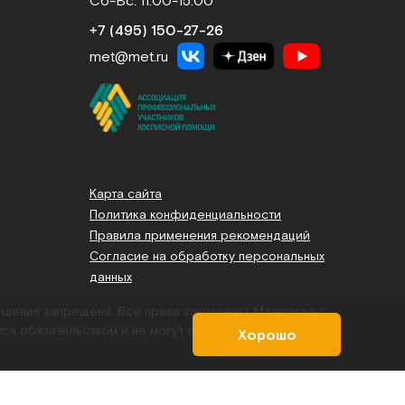
Сб-Вс: 11:00-15:00
+7 (495) 150‑27‑26
met@met.ru
Карта сайта
Политика конфиденциальности
Правила применения рекомендаций
Согласие на обработку персональных
данных
решения запрещена. Все права защищены.
Материалы,
тся обязательством и не могут служить основанием для
Хорошо