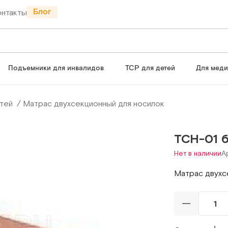
Блог
онтакты
Подъемники для инвалидов
ТСР для детей
Для мед
тей
Матрас двухсекционный для носилок
ТСН-01 
Нет в наличии
А
Матрас двухс