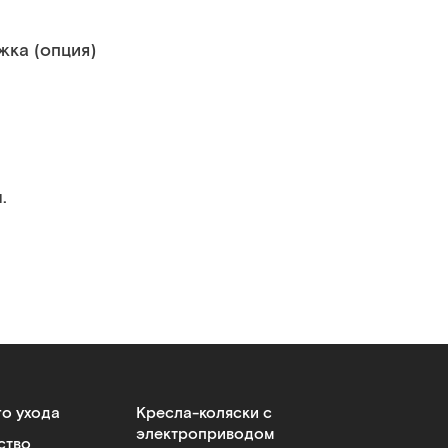
ка (опция)
.
го ухода
Кресла-коляски с
электроприводом
ство