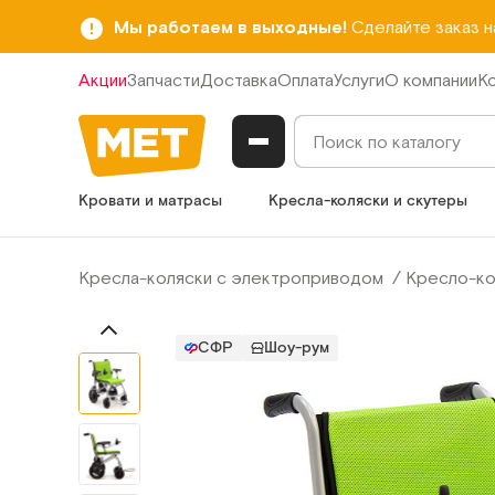
Мы работаем в выходные!
Сделайте заказ 
Акции
Запчасти
Доставка
Оплата
Услуги
О компании
К
Кровати и матрасы
Кресла-коляски и скутеры
Кресла-коляски с электроприводом
Кресло-ко
СФР
Шоу-рум