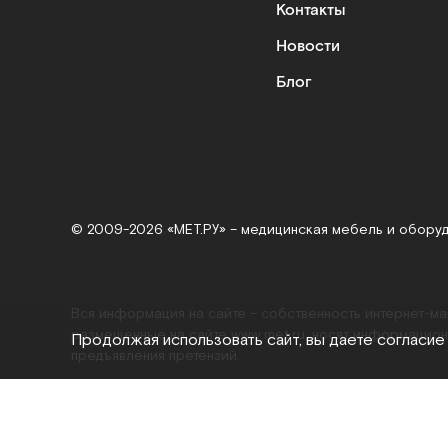
Контакты
Новости
Блог
© 2009-2026 «МЕТ.РУ» – медицинская мебель и обору
Вся информация на сайте – собственность интернет-м
размещенные на сайте
www.met.ru
, носят информацион
Продолжая использовать сайт, вы даете согласие
предъявления претензий.