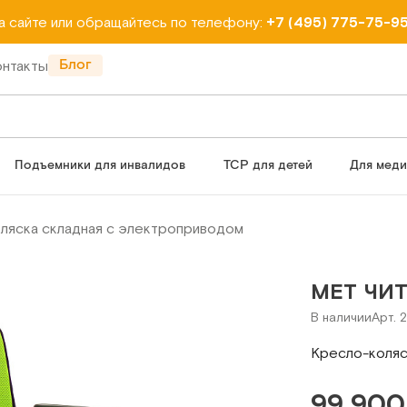
на сайте или обращайтесь по телефону:
+7 (495) 775-75-9
Блог
онтакты
Подъемники для инвалидов
ТСР для детей
Для мед
ляска складная с электроприводом
MET ЧИ
В наличии
Арт. 
Кресло-коляс
99 900