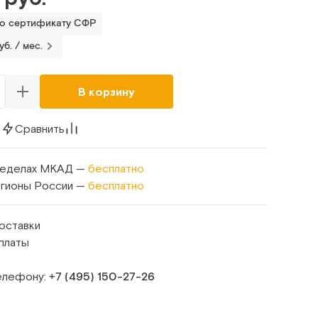
по сертификату СФР
уб. / мес.
В корзину
к
Сравнить
ределах МКАД —
бесплатно
егионы России —
бесплатно
оставки
платы
телефону:
+7 (495) 150‑27‑26