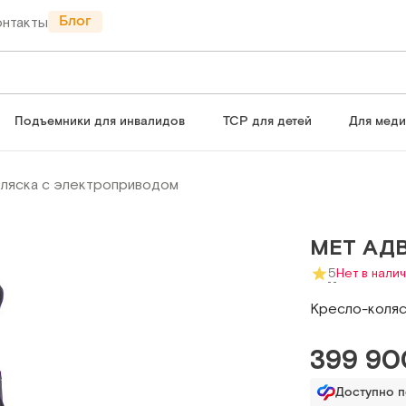
Блог
онтакты
Подъемники для инвалидов
ТСР для детей
Для мед
ляска с электроприводом
МЕТ АДВ
5
Нет в нали
Кресло-коляс
399 90
Доступно 