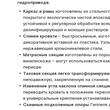
гидроприводе.
Каркас и рамы
изготовлены из стальног
покрытого экологически чистой эпокси
устойчивой к регулярной обработке все
дезинфицирующих и моющих растворов.
Спинки кровати
– быстросъемные, изгото
декоративной вставкой из пластика. Узл
нержавеющей хромоникелевой стали.
Матрасные секции
изготовлены из порол
винилискожи – могут использоваться как
периоде.
Тазовая секция легко трансформируем
неподвижную, закрепленную на станине.
Изменение угла наклона спинной секц
переводить кровать в положение «кресл
в универсальные крепления устанавлив
Съемные подколенные опоры
Геппеля д