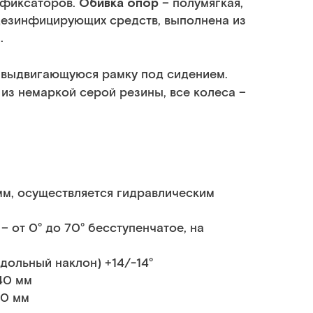
Обивка опор
 фиксаторов.
– полумягкая,
дезинфицирующих средств, выполнена из
.
 выдвигающуюся рамку под сидением.
из немаркой серой резины, все колеса –
мм, осуществляется гидравлическим
– от 0° до 70° бесступенчатое, на
ольный наклон) +14/-14°
40 мм
00 мм