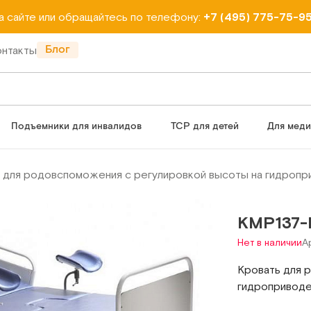
на сайте или обращайтесь по телефону:
+7 (495) 775-75-9
Блог
онтакты
Подъемники для инвалидов
ТСР для детей
Для мед
 для родовспоможения с регулировкой высоты на гидропр
КМР137
Нет в наличии
А
Кровать для 
гидропривод