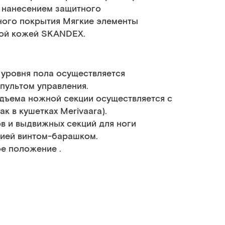
с нанесением защитного
ого покрытия Мягкие элементы
ной кожей SKANDEX.
 уровня пола осуществляется
пультом управления.
одъема ножной секции осуществляется с
к в кушетках Merivaara).
в и выдвижных секций для ноги
цией винтом-барашком.
ое положение .