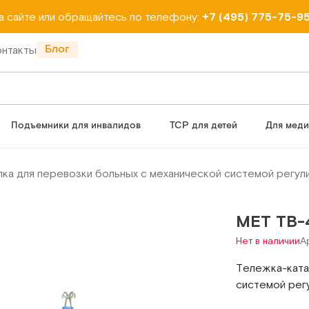
на сайте или обращайтесь по телефону:
+7 (495) 775-75-9
Блог
онтакты
Подъемники для инвалидов
ТСР для детей
Для мед
ка для перевозки больных с механической системой регу
МЕТ ТВ-
Нет в наличии
А
Тележка-ката
системой рег