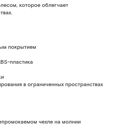
лесом, которое облегчает
твах.
вым покрытием
АВS-пластика
ки
рования в ограниченных пространствах
непромокаемом чехле на молнии