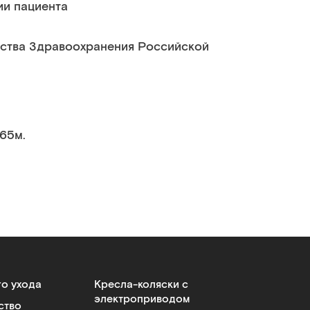
ии пациента
ства Здравоохранения Российской
.65м.
го ухода
Кресла-коляски с
электроприводом
ство