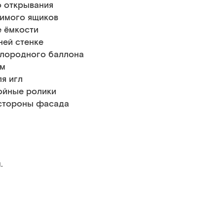
о открывания
имого ящиков
е ёмкости
ней стенке
слородного баллона
ом
я игл
ойные ролики
 стороны фасада
.