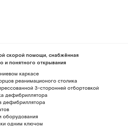
ой скорой помощи, снабжённая
о и понятного открывания
иниевом каркасе
торцов реанимационого столика
прессованной 3-сторонней отбортовкой
ка дефибриллятора
ов дефибриллятора
атов
и оборудования
ики одним ключом