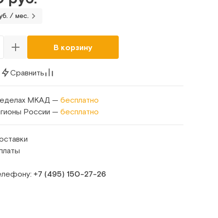
б. / мес.
В корзину
к
Сравнить
ределах МКАД —
бесплатно
егионы России —
бесплатно
оставки
платы
телефону:
+7 (495) 150‑27‑26